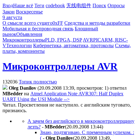
Вход
Наше всё
Теги
codebook
无线电组件
Поиск
Опросы
Закон
Воскресенье
9 августа
О смысле всего сущего
0xFF
Средства и методы разработки
Мобильная и беспроводная связь
Блошиный
рынок
Объявления
Микроконтроллеры
PLD, FPGA, DSP
AVR
PIC
ARM, RISC-
V
Технологии
Кибернетика, автоматика, протоколы
Схемы,
платы, компоненты
Микроконтроллеры AVR
132036
Топик полностью
Oleg Danilov
(20.09.2008 13:39, просмотров: 1)
ответил
MBedder
на
Atmel Application Note AVR307: Half Duplex
UART Using the USI Module -->
Читал. Просветления не наступило. с английским туговато,
признаюсь.
А зачем без английского в микроконтроллерщину
лезть?
-
MBedder
(20.09.2008 13:44
)
Знаю, подтягиваю. С пременным успехом. :
(
-
Oleg Danilov
(20.09.2008 13:49
,