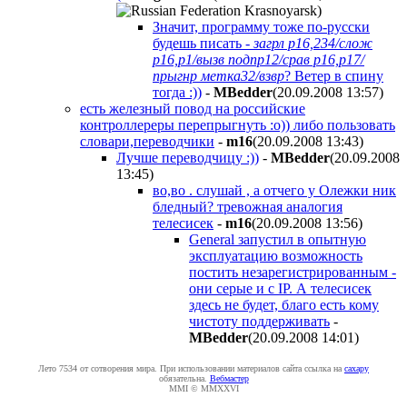
)
Значит, программу тоже по-русски
будешь писать -
загрл р16,234/слож
р16,р1/вызв подпр12/срав р16,р17/
прыгнр метка32/взвр
? Ветер в спину
тогда :))
-
MBedder
(20.09.2008 13:57
)
есть железный повод на российские
контроллереры перепрыгнуть :о)) либо пользовать
словари,переводчики
-
m16
(20.09.2008 13:43
)
Лучше переводчицу :))
-
MBedder
(20.09.2008
13:45
)
во,во . слушай , а отчего у Олежки ник
бледный? тревожная аналогия
телесисек
-
m16
(20.09.2008 13:56
)
General запустил в опытную
эксплуатацию возможность
постить незарегистрированным -
они серые и с IP. А телесисек
здесь не будет, благо есть кому
чистоту поддерживать
-
MBedder
(20.09.2008 14:01
)
Лето 7534 от сотворения мира. При использовании материалов сайта ссылка на
caxapу
обязательна.
Вебмастер
MMI © MMXXVI