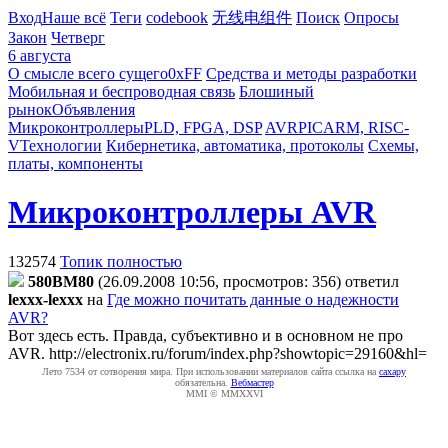
Вход
Наше всё
Теги
codebook
无线电组件
Поиск
Опросы
Закон
Четверг
6 августа
О смысле всего сущего
0xFF
Средства и методы разработки
Мобильная и беспроводная связь
Блошиный
рынок
Объявления
Микроконтроллеры
PLD, FPGA, DSP
AVR
PIC
ARM, RISC-
V
Технологии
Кибернетика, автоматика, протоколы
Схемы,
платы, компоненты
Микроконтроллеры AVR
132574
Топик полностью
580BM80
(26.09.2008 10:56, просмотров: 356)
ответил
lexxx-lexxx
на
Где можно почитать данные о надежности
AVR?
Вот здесь есть. Правда, субъективно и в основном не про
AVR.
http://electronix.ru/forum/index.php?showtopic=29160&hl=
Лето 7534 от сотворения мира. При использовании материалов сайта ссылка на
caxapу
обязательна.
Вебмастер
MMI © MMXXVI