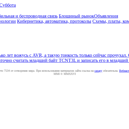
Суббота
ильная и беспроводная связь
Блошиный рынок
Объявления
нологии
Кибернетика, автоматика, протоколы
Схемы, платы, ко
ко лет вожусь с AVR, а такую тонкость только сейчас прочухал.
таточно считать младший байт TCNT3L и записать его в младший
ето 7534 от сотворения мира. При использовании материалов сайта ссылка на
caxapу
обязательна.
Вебмаст
MMI © MMXXVI