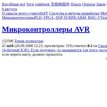
Вход
Наше всё
Теги
codebook
无线电组件
Поиск
Опросы
Закон
8 августа
О смысле всего сущего
0xFF
Средства и методы разработки
Моб
Микроконтроллеры
PLD, FPGA, DSP
AVR
PIC
ARM, RISC-V
Тех
Микроконтроллеры AVR
132596
Топик полностью
m16
(26.09.2008 12:23, просмотров: 319)
ответил
il-2
на
Сколь
16-битный ICR3. Если подумать, то оказывается для этого дос
если верить шиту, должно прокатить
Л