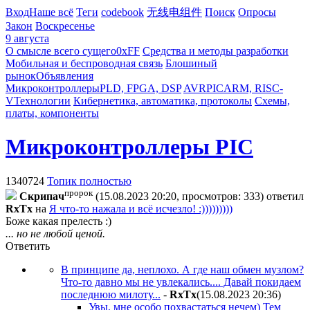
Вход
Наше всё
Теги
codebook
无线电组件
Поиск
Опросы
Закон
Воскресенье
9 августа
О смысле всего сущего
0xFF
Средства и методы разработки
Мобильная и беспроводная связь
Блошиный
рынок
Объявления
Микроконтроллеры
PLD, FPGA, DSP
AVR
PIC
ARM, RISC-
V
Технологии
Кибернетика, автоматика, протоколы
Схемы,
платы, компоненты
Микроконтроллеры PIC
1340724
Топик полностью
пророк
Cкpипaч
(15.08.2023 20:20, просмотров: 333)
ответил
RxTx
на
Я что-то нажала и всё исчезло! :)))))))))
Боже какая прелесть :)
... но не любой ценой.
Ответить
В принципе да, неплохо. А где наш обмен музлом?
Что-то давно мы не увлекались.... Давай покидаем
последнюю милоту...
-
RxTx
(15.08.2023 20:36
)
Увы, мне особо похвастаться нечем) Тем