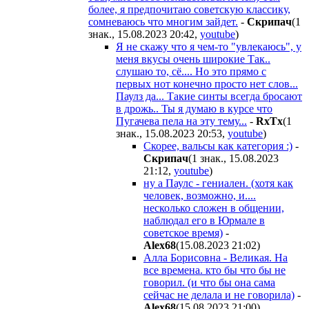
более, я предпочитаю советскую классику,
сомневаюсь что многим зайдет.
-
Cкpипaч
(1
знак., 15.08.2023 20:42
,
youtube
)
Я не скажу что я чем-то "увлекаюсь", у
меня вкусы очень широкие Так..
слушаю то, сё.... Но это прямо с
первых нот конечно просто нет слов...
Паулз да... Такие синты всегда бросают
в дрожь.. Ты я думаю в курсе что
Пугачева пела на эту тему...
-
RxTx
(1
знак., 15.08.2023 20:53
,
youtube
)
Скорее, вальсы как категория :)
-
Cкpипaч
(1 знак., 15.08.2023
21:12
,
youtube
)
ну а Паулс - гениален. (хотя как
человек, возможно, и....
несколько сложен в общении,
наблюдал его в Юрмале в
советское время)
-
Alex68
(15.08.2023 21:02
)
Алла Борисовна - Великая. На
все времена. кто бы что бы не
говорил. (и что бы она сама
сейчас не делала и не говорила)
-
Alex68
(15.08.2023 21:00
)