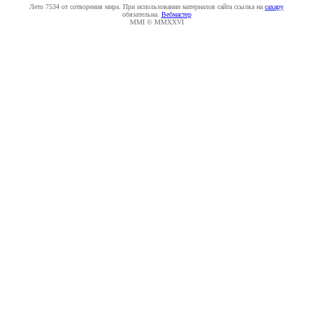
Лето 7534 от сотворения мира. При использовании материалов сайта ссылка на
caxapу
обязательна.
Вебмастер
MMI © MMXXVI