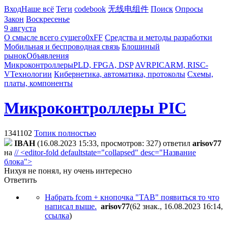
Вход
Наше всё
Теги
codebook
无线电组件
Поиск
Опросы
Закон
Воскресенье
9 августа
О смысле всего сущего
0xFF
Средства и методы разработки
Мобильная и беспроводная связь
Блошиный
рынок
Объявления
Микроконтроллеры
PLD, FPGA, DSP
AVR
PIC
ARM, RISC-
V
Технологии
Кибернетика, автоматика, протоколы
Схемы,
платы, компоненты
Микроконтроллеры PIC
1341102
Топик полностью
IBAH
(16.08.2023 15:33, просмотров: 327)
ответил
arisov77
на
// <editor-fold defaultstate="collapsed" desc="Название
блока">
Нихуя не понял, ну очень интересно
Ответить
Набрать fcom + кнопочка "TAB" появиться то что
написал выше.
arisov77
(62 знак., 16.08.2023 16:14
,
ссылка
)