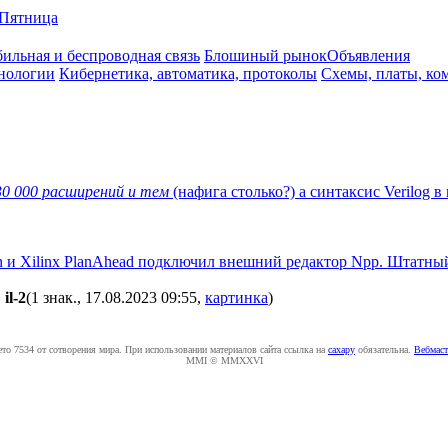
Пятница
ильная и беспроводная связь
Блошиный рынок
Объявления
нологии
Кибернетика, автоматика, протоколы
Схемы, платы, ко
30 000 расширений и тем
(нафига столько?) а cинтаксис Verilog 
gn и Xilinx PlanAhead подключил внешний редактор Npp. Штатный
il-2
(1 знак., 17.08.2023 09:55
,
картинка
)
ето 7534 от сотворения мира. При использовании материалов сайта ссылка на
caxapу
обязательна.
Вебмаст
MMI © MMXXVI