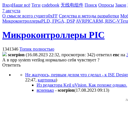
Вход
Наше всё
Теги
codebook
无线电组件
Поиск
Опросы
Закон
7 августа
О смысле всего сущего
0xFF
Средства и методы разработки
Моб
Микроконтроллеры
PLD, FPGA, DSP
AVR
PIC
ARM, RISC-V
Тех
Микроконтроллеры PIC
1341346
Топик полностью
scorpion
(16.08.2023 22:32, просмотров: 342)
ответил
enc
на
А в npp system verilog нормально себя чувствует ?
Ответить
Не жалуюсь, первым делом что сделал - к ISE Desi
22:47
,
картинка
)
Из редактора Keil uVision. Как похоже однако.
ясненько
-
scorpion
(17.08.2023 09:13
)
Л