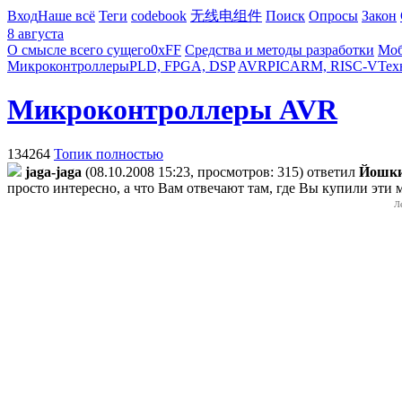
Вход
Наше всё
Теги
codebook
无线电组件
Поиск
Опросы
Закон
8 августа
О смысле всего сущего
0xFF
Средства и методы разработки
Моб
Микроконтроллеры
PLD, FPGA, DSP
AVR
PIC
ARM, RISC-V
Тех
Микроконтроллеры AVR
134264
Топик полностью
jaga-jaga
(08.10.2008 15:23, просмотров: 315)
ответил
Йошки
просто интересно, а что Вам отвечают там, где Вы купили эти 
Л