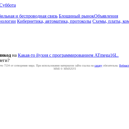
Суббота
ильная и беспроводная связь
Блошиный рынок
Объявления
нологии
Кибернетика, автоматика, протоколы
Схемы, платы, ко
нкод
на
Какая-то йухня с программированием ATmega16L.
меги?
ето 7534 от сотворения мира. При использовании материалов сайта ссылка на
caxapу
обязательна.
Вебмаст
MMI © MMXXVI