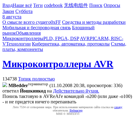
Вход
Наше всё
Теги
codebook
无线电组件
Поиск
Опросы
Закон
Суббота
8 августа
О смысле всего сущего
0xFF
Средства и методы разработки
Мобильная и беспроводная связь
Блошиный
рынок
Объявления
Микроконтроллеры
PLD, FPGA, DSP
AVR
PIC
ARM, RISC-
V
Технологии
Кибернетика, автоматика, протоколы
Схемы,
платы, компоненты
Микроконтроллеры AVR
134738
Топик полностью
терминатор
MBedder
(11.10.2008 20:38, просмотров: 336)
ответил
Йошкинкод
на
Действительно йухня.
Понизь тактовую в AVReAl'е командой -o200 (или даже -o100)
- и не придется ничего перепаивать
Лето 7534 от сотворения мира. При использовании материалов сайта ссылка на
caxapу
обязательна.
Вебмастер
MMI © MMXXVI