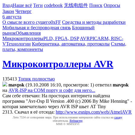
Вход
Наше всё
Теги
codebook
无线电组件
Поиск
Опросы
Закон
Четверг
6 августа
О смысле всего сущего
0xFF
Средства и методы разработки
Мобильная и беспроводная связь
Блошиный
рынок
Объявления
Микроконтроллеры
PLD, FPGA, DSP
AVR
PIC
ARM, RISC-
V
Технологии
Кибернетика, автоматика, протоколы
Схемы,
платы, компоненты
Микроконтроллеры AVR
135413
Топик полностью
mavpsk
(19.10.2008 16:10, просмотров: 1)
ответил
mavpsk
на
AVR-ISP на COM порту и софт для него...
Сам себе отвечаю: На просторах интернета найдена
программа "Avr-Osp II Version .400 (c) 2006 By Mike Henning" -
которая замечательно через AVR ISP шьет AT Tiny
2313.
Скачал я её отсюда:
http://www.esnips.com/web/AtmelAVR
Лето 7534 от сотворения мира. При использовании материалов сайта ссылка на
caxapу
обязательна.
Вебмастер
MMI © MMXXVI