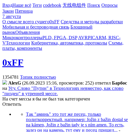
Вход
Наше всё
Теги
codebook
无线电组件
Поиск
Опросы
Закон
Пятница
7 августа
О смысле всего сущего
0xFF
Средства и методы разработки
Мобильная и беспроводная связь
Блошиный
рынок
Объявления
Микроконтроллеры
PLD, FPGA, DSP
AVR
PIC
ARM, RISC-
V
Технологии
Кибернетика, автоматика, протоколы
Схемы,
платы, компоненты
0xFF
1354781
Топик полностью
AlexG
(26.09.2023 15:16, просмотров: 252)
ответил
Бapбoc
на
Угу. Слово "Путин" в Технологиях невместно, как слово
"пиздец" в утренней мессе.
На счет мессы я бы не был так категоричен
Ответить
Так "аминь" это тот же песец, только
политкорректный. например: Jožin z bažin dostal se
na kámen, Jožin z bažin tady je s ním amen. То есть,
залез он на камень, тут ему и песец пришел...
-