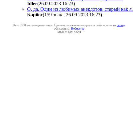
Idler
(26.09.2023 16:23
)
О, да. Один из любимых анекдотов, старый как я.
Бapбoc
(159 знак., 26.09.2023 16:23
)
Лето 7534 от сотворения мира. При использовании материалов сайта ссылка на
caxapу
обязательна.
Вебмастер
MMI © MMXXVI