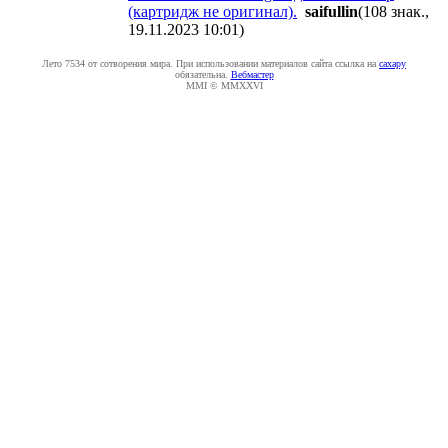
(картридж не оригинал).
saifullin
(108 знак.,
19.11.2023 10:01
)
Лето 7534 от сотворения мира. При использовании материалов сайта ссылка на
caxapу
обязательна.
Вебмастер
MMI © MMXXVI