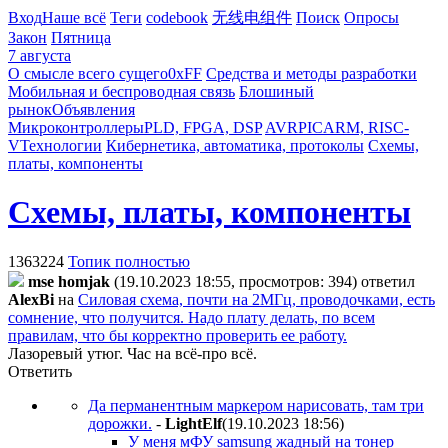
Вход
Наше всё
Теги
codebook
无线电组件
Поиск
Опросы
Закон
Пятница
7 августа
О смысле всего сущего
0xFF
Средства и методы разработки
Мобильная и беспроводная связь
Блошиный
рынок
Объявления
Микроконтроллеры
PLD, FPGA, DSP
AVR
PIC
ARM, RISC-
V
Технологии
Кибернетика, автоматика, протоколы
Схемы,
платы, компоненты
Схемы, платы, компоненты
1363224
Топик полностью
mse homjak
(19.10.2023 18:55, просмотров: 394)
ответил
AlexBi
на
Силовая схема, почти на 2МГц, проводочками, есть
сомнение, что получится. Надо плату делать, по всем
правилам, что бы корректно проверить ее работу.
Лазоревый утюг. Час на всё-про всё.
Ответить
Да перманентным маркером нарисовать, там три
дорожки.
-
LightElf
(19.10.2023 18:56
)
У меня мФУ samsung жадный на тонер