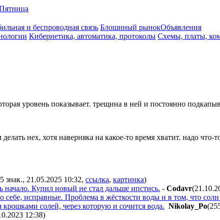
Пятница
ильная и беспроводная связь
Блошиный рынок
Объявления
нологии
Кибернетика, автоматика, протоколы
Схемы, платы, ко
оторая уровень показывает. трещина в ней и постоянно подкапыв
ать нех, хотя наверняка на какое-то время хватит. надо что-то
5 знак., 21.05.2025 10:32
,
ссылка
,
картинка
)
ть начало. Купил новый не стал дальше ипстись.
-
Codavr
(21.10.2
по себе, исправные. Проблема в жёсткости воды и в том, что со
 крошками солей, через которую и сочится вода.
Nikolay_Po
(25
10.2023 12:38
)