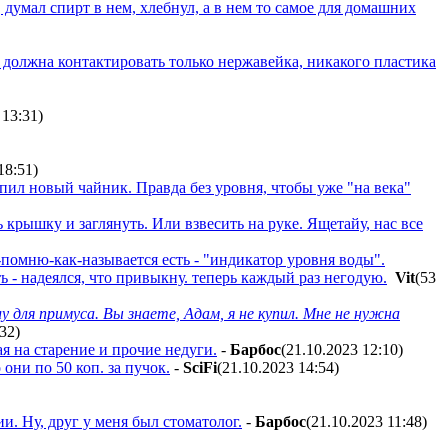
 думал спирт в нем, хлебнул, а в нем то самое для домашних
й должна контактировать только нержавейка, никакого пластика
 13:31
)
18:51
)
пил новый чайник. Правда без уровня, чтобы уже "на века"
 крышку и заглянуть. Или взвесить на руке. Ящетайу, нас все
е-помню-как-называется есть - "индикатор уровня воды".
ь - надеялся, что привыкну. теперь каждый раз негодую.
Vit
(53
у для примуса. Вы знаете, Адам, я не купил. Мне не нужна
:32
)
я на старение и прочие недуги.
-
Бapбoc
(21.10.2023 12:10
)
они по 50 коп. за пучок.
-
SciFi
(21.10.2023 14:54
)
. Ну, друг у меня был стоматолог.
-
Бapбoc
(21.10.2023 11:48
)