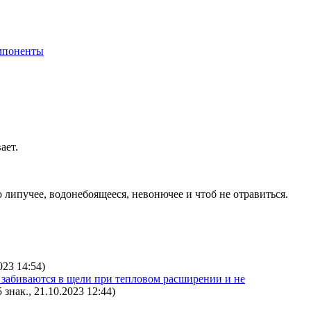
мпоненты
ает.
 липучее, водонебоящееся, невонючее и чтоб не отравиться.
023 14:54
)
ли забиваются в щели при тепловом расширении и не
5 знак., 21.10.2023 12:44
)