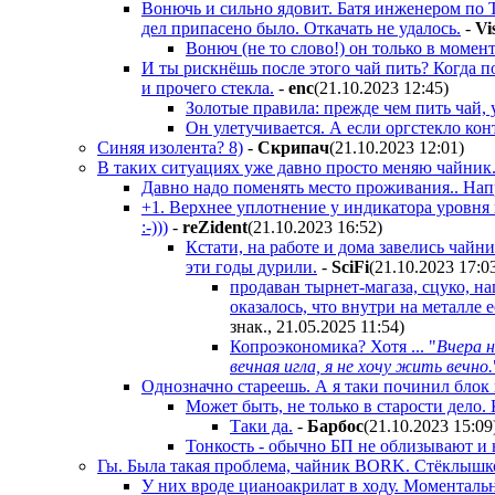
Вонючь и сильно ядовит. Батя инженером по ТБ
дел припасено было. Откачать не удалось.
-
Vi
Вонюч (не то слово!) он только в момен
И ты рискнёшь после этого чай пить? Когда п
и прочего стекла.
-
enc
(21.10.2023 12:45
)
Золотые правила: прежде чем пить чай, 
Он улетучивается. А если оргстекло кон
Синяя изолента? 8)
-
Cкpипaч
(21.10.2023 12:01
)
В таких ситуациях уже давно просто меняю чайник.
Давно надо поменять место проживания.. Напр
+1. Верхнее уплотнение у индикатора уровня 
:-)))
-
reZident
(21.10.2023 16:52
)
Кстати, на работе и дома завелись чайн
эти годы дурили.
-
SciFi
(21.10.2023 17:0
продаван тырнет-магаза, сцуко, на
оказалось, что внутри на металле 
знак., 21.05.2025 11:54
)
Копроэкономика? Хотя ... "
Вчера н
вечная игла, я не хочу жить вечно.
Однозначно стареешь. А я таки починил блок 
Может быть, не только в старости дело.
Таки да.
-
Бapбoc
(21.10.2023 15:09
Тонкость - обычно БП не облизывают и н
Гы. Была такая проблема, чайник BORK. Стёклышко 
У них вроде цианоакрилат в ходу. Моменталь