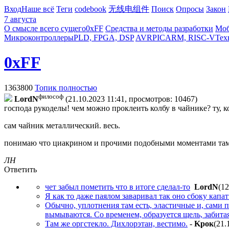
Вход
Наше всё
Теги
codebook
无线电组件
Поиск
Опросы
Закон
7 августа
О смысле всего сущего
0xFF
Средства и методы разработки
Моб
Микроконтроллеры
PLD, FPGA, DSP
AVR
PIC
ARM, RISC-V
Тех
0xFF
1363800
Топик полностью
философ
LordN
(21.10.2023 11:41, просмотров: 10467)
господа рукоделы! чем можно проклеить колбу в чайнике? ту, к
сам чайник металлический. весь.
понимаю что циакрином и прочими подобными моментами там дел
ЛН
Ответить
чет забыл пометить что в итоге сделал-то
LordN
(12
Я как то даже паялом заваривал так оно сбоку капа
Обычно, уплотнения там есть, эластичные и, сами 
вымываются. Со временем, образуется щель, забитая
Там же оргстекло. Дихлорэтан, вестимо.
-
Kpoк
(21.