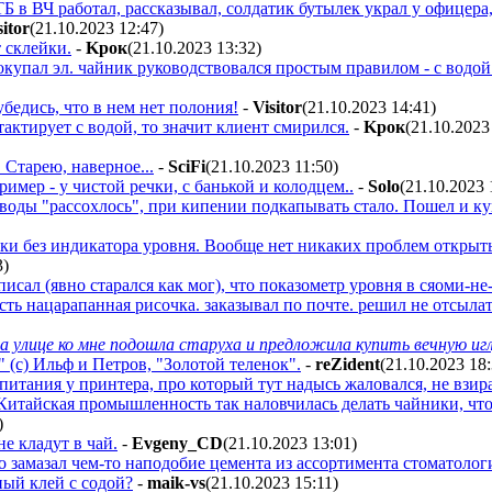
 в ВЧ работал, рассказывал, солдатик бутылек украл у офицера,
sitor
(21.10.2023 12:47
)
т склейки.
-
Kpoк
(21.10.2023 13:32
)
окупал эл. чайник руководствовался простым правилом - с водо
убедись, что в нем нет полония!
-
Visitor
(21.10.2023 14:41
)
тактирует с водой, то значит клиент смирился.
-
Kpoк
(21.10.2023
 Старею, наверное...
-
SciFi
(21.10.2023 11:50
)
имер - у чистой речки, с банькой и колодцем..
-
Solo
(21.10.2023 
воды "рассохлось", при кипении подкапывать стало. Пошел и ку
ики без индикатора уровня. Вообще нет никаких проблем открыть
3
)
писал (явно старался как мог), что показометр уровня в сяоми-н
есть нацарапанная рисочка. заказывал по почте. решил не отсылат
а улице ко мне подошла старуха и предложила купить вечную игл
" (с) Ильф и Петров, "Золотой теленок".
-
reZident
(21.10.2023 18
питания у принтера, про который тут надысь жаловался, не взира
 Китайская промышленность так наловчилась делать чайники, что 
)
е кладут в чай.
-
Evgeny_CD
(21.10.2023 13:01
)
замазал чем-то наподобие цемента из ассортимента стоматологии
ный клей с содой?
-
maik-vs
(21.10.2023 15:11
)