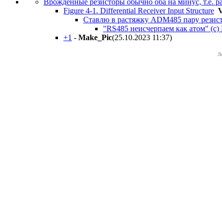
Врожденные резисторы обычно оба на минус, т.е. р
Figure 4-1. Differential Receiver Input Structure
V
Ставлю в растяжку ADM485 пару резис
"RS485 неисчерпаем как атом" (с)
+1
-
Make_Pic
(25.10.2023 11:37
)
Л