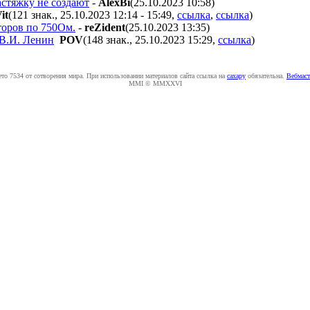
астяжку не создают
-
AlexBi
(25.10.2023 10:58
)
it
(121 знак., 25.10.2023 12:14 - 15:49
,
ссылка
,
ссылка
)
торов по 750Ом.
-
reZident
(25.10.2023 13:35
)
 В.И. Ленин
POV
(148 знак., 25.10.2023 15:29
,
ссылка
)
ето 7534 от сотворения мира. При использовании материалов сайта ссылка на
caxapу
обязательна.
Вебмаст
MMI © MMXXVI