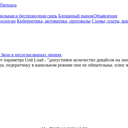
Пятница
ильная и беспроводная связь
Блошиный рынок
Объявления
нологии
Кибернетика, автоматика, протоколы
Схемы, платы, ко
) Звон в несогласованых линиях
т параметра Unit Load - "допустимое количество девайсов на ли
а. педератчику в ванильном режиме они не обязательны. плюс в