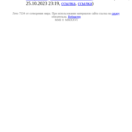
25.10.2023 23:19
,
ссылка
,
ссылка
)
Лето 7534 от сотворения мира. При использовании материалов сайта ссылка на
caxapу
обязательна.
Вебмастер
MMI © MMXXVI