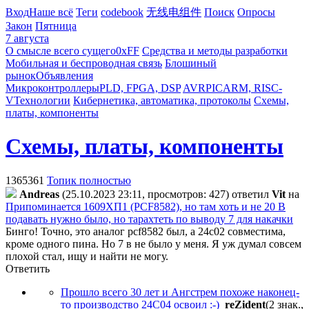
Вход
Наше всё
Теги
codebook
无线电组件
Поиск
Опросы
Закон
Пятница
7 августа
О смысле всего сущего
0xFF
Средства и методы разработки
Мобильная и беспроводная связь
Блошиный
рынок
Объявления
Микроконтроллеры
PLD, FPGA, DSP
AVR
PIC
ARM, RISC-
V
Технологии
Кибернетика, автоматика, протоколы
Схемы,
платы, компоненты
Схемы, платы, компоненты
1365361
Топик полностью
Andreas
(25.10.2023 23:11, просмотров: 427)
ответил
Vit
на
Припоминается 1609ХП1 (PCF8582), но там хоть и не 20 В
подавать нужно было, но тарахтеть по выводу 7 для накачки
Бинго! Точно, это аналог pcf8582 был, а 24с02 совместима,
кроме одного пина. Но 7 в не было у меня. Я уж думал совсем
плохой стал, ищу и найти не могу.
Ответить
Прошло всего 30 лет и Ангстрем похоже наконец-
то производство 24C04 освоил :-)
reZident
(2 знак.,