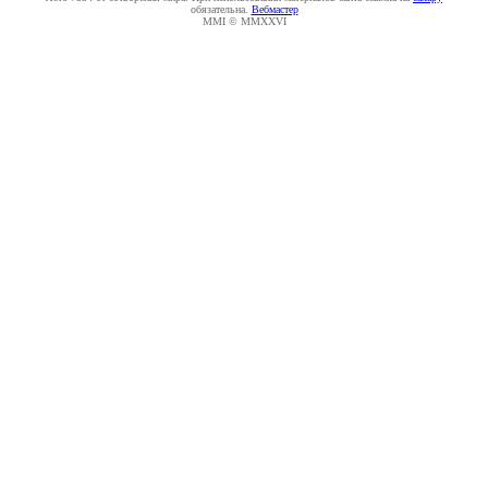
обязательна.
Вебмастер
MMI © MMXXVI