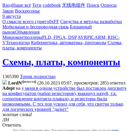
Вход
Наше всё
Теги
codebook
无线电组件
Поиск
Опросы
Закон
Воскресенье
9 августа
О смысле всего сущего
0xFF
Средства и методы разработки
Мобильная и беспроводная связь
Блошиный
рынок
Объявления
Микроконтроллеры
PLD, FPGA, DSP
AVR
PIC
ARM, RISC-
V
Технологии
Кибернетика, автоматика, протоколы
Схемы,
платы, компоненты
Схемы, платы, компоненты
1365390
Топик полностью
философ
LordN
(26.10.2023 05:07, просмотров: 285)
ответил
Adept
на
у меня в одном устройстве был поставлен дипсвитч
на конфигуратор (набор резисторов), выкинул нахуй, т.к.
сопротивление контакта плавало, и резисторы были
низкоомными. С тех пор усвоил для себя, что свитчи только
для логических уровней "да/нет"
золотые слова!
ЛН
Ответить
Лето 7534 от сотворения мира. При использовании материалов сайта ссылка на
caxapу