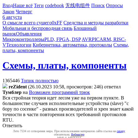
Вход
Наше всё
Теги
codebook
无线电组件
Поиск
Опросы
Закон
Четверг
6 августа
О смысле всего сущего
0xFF
Средства и методы разработки
Мобильная и беспроводная связь
Блошиный
рынок
Объявления
Микроконтроллеры
PLD, FPGA, DSP
AVR
PIC
ARM, RISC-
V
Технологии
Кибернетика, автоматика, протоколы
Схемы,
платы, компоненты
Схемы, платы, компоненты
1365446
Топик полностью
reZident
(26.10.2023 10:58, просмотров: 246)
ответил
Tyмблep
на
Возможен программнй трюк
Вся стройная теория идет лесом уже на первом пункте. В
большинстве случаев исполнительные устройства (slave) "с
бору по сосенке" - разных производителей и хрен знает какой
точности в части повторения всех требований протоколов
RTU.
Ответить
Лето 7534 от сотворения мира. При использовании материалов сайта ссылка на
caxapу
обязательна.
Вебмастер
MMI © MMXXVI