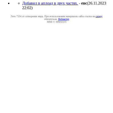
Добавил в аплоад в двух частях.
-
enc
(26.11.2023
22:02
)
Лето 7534 от сотворения мира. При использовании материалов сайта ссылка на
caxapу
обязательна.
Вебмастер
MMI © MMXXVI