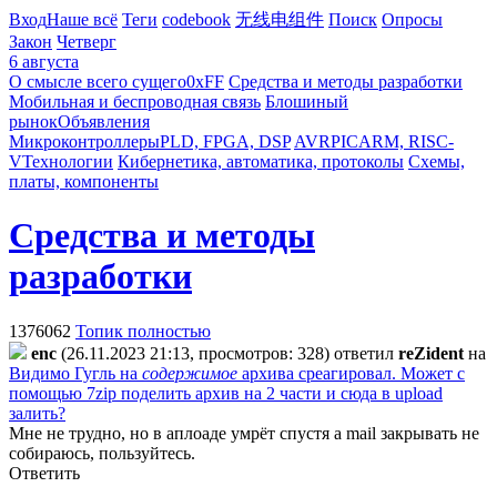
Вход
Наше всё
Теги
codebook
无线电组件
Поиск
Опросы
Закон
Четверг
6 августа
О смысле всего сущего
0xFF
Средства и методы разработки
Мобильная и беспроводная связь
Блошиный
рынок
Объявления
Микроконтроллеры
PLD, FPGA, DSP
AVR
PIC
ARM, RISC-
V
Технологии
Кибернетика, автоматика, протоколы
Схемы,
платы, компоненты
Средства и методы
разработки
1376062
Топик полностью
enc
(26.11.2023 21:13, просмотров: 328)
ответил
reZident
на
Видимо Гугль на
содержимое
архива среагировал. Может с
помощью 7zip поделить архив на 2 части и сюда в upload
залить?
Мне не трудно, но в аплоаде умрёт спустя а mail закрывать не
собираюсь, пользуйтесь.
Ответить