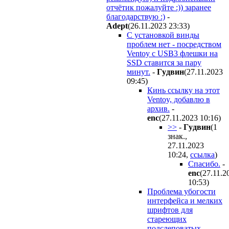
отчётик пожалуйте :)) заранее
благодарствую :)
-
Adept
(26.11.2023 23:33
)
C установкой винды
проблем нет - посредством
Ventoy с USB3 флешки на
SSD ставится за пару
минут.
-
Гyдвин
(27.11.2023
09:45
)
Кинь ссылку на этот
Ventoy, добавлю в
архив.
-
enc
(27.11.2023 10:16
)
>>
-
Гyдвин
(1
знак.,
27.11.2023
10:24
,
ссылка
)
Спасибо.
-
enc
(27.11.2
10:53
)
Проблема убогости
интерфейса и мелких
шрифтов для
стареющих
подслеповатых