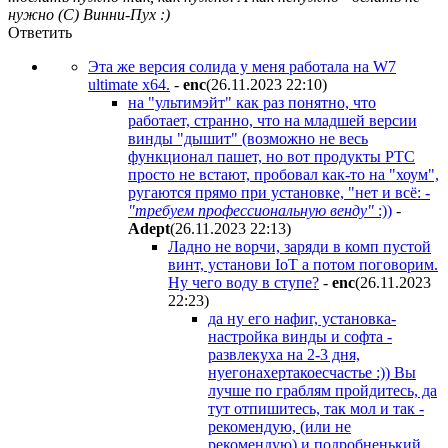
нужно (С) Винни-Пух :)
Ответить
Эта же версия солида у меня работала на W7
ultimate x64.
-
enc
(26.11.2023 22:10
)
на "ультимэйт" как раз понятно, что
работает, странно, что на младшей версии
винды "дышит" (возможно не весь
функционал пашет, но вот продукты PTC
просто не встают, пробовал как-то на "хоум",
ругаются прямо при установке, "нет и всё: -
"требуем профессиональную венду"
:))
-
Adept
(26.11.2023 22:13
)
Ладно не ворчи, заряди в комп пустой
винт, установи IoT а потом поговорим.
Ну чего воду в ступе?
-
enc
(26.11.2023
22:23
)
да ну его нафиг, установка-
настройка винды и софта -
развлекуха на 2-3 дня,
нуегонахертакоесчастье :)) Вы
лучше по граблям пройдитесь, да
тут отпишитесь, так мол и так -
рекомендую, (или не
рекомендую) и подробненький