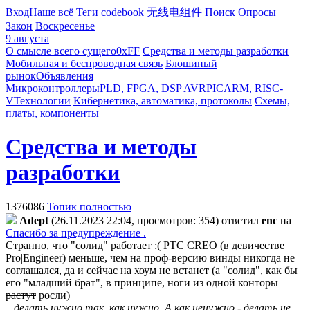
Вход
Наше всё
Теги
codebook
无线电组件
Поиск
Опросы
Закон
Воскресенье
9 августа
О смысле всего сущего
0xFF
Средства и методы разработки
Мобильная и беспроводная связь
Блошиный
рынок
Объявления
Микроконтроллеры
PLD, FPGA, DSP
AVR
PIC
ARM, RISC-
V
Технологии
Кибернетика, автоматика, протоколы
Схемы,
платы, компоненты
Средства и методы
разработки
1376086
Топик полностью
Adept
(26.11.2023 22:04, просмотров: 354)
ответил
enc
на
Спасибо за предупреждение .
Странно, что "солид" работает :( PTC CREO (в девичестве
Pro|Engineer) меньше, чем на проф-версию винды никогда не
соглашался, да и сейчас на хоум не встанет (а "солид", как бы
его "младший брат", в принципе, ноги из одной конторы
растут
росли)
...делать нужно так, как нужно. А как ненужно - делать не