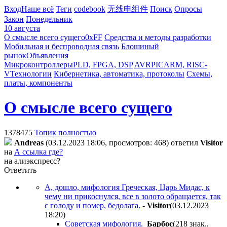
Вход
Наше всё
Теги
codebook
无线电组件
Поиск
Опросы
Закон
Понедельник
10 августа
О смысле всего сущего
0xFF
Средства и методы разработки
Мобильная и беспроводная связь
Блошиный
рынок
Объявления
Микроконтроллеры
PLD, FPGA, DSP
AVR
PIC
ARM, RISC-
V
Технологии
Кибернетика, автоматика, протоколы
Схемы,
платы, компоненты
О смысле всего сущего
1378475
Топик полностью
Andreas
(03.12.2023 18:06, просмотров: 468)
ответил
Visitor
на
А ссылка где?
на алиэкспресс?
Ответить
А, дошло, мифология Греческая, Царь Мидас, к
чему ни прикоснулся, все в золото обращается, так
с голоду и помер, бедолага.
-
Visitor
(03.12.2023
18:20
)
Советская мифология.
Бapбoc
(218 знак.,