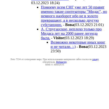
03.12.2023 18:24
)
Помоему всем СНГ уже лет 50 правят
именно такие синтезаторы "Мидас", но
немного наоборот ибо не в золото
превращают, а в несколько другую
субстанцию.
-
Boвa
(03.12.2023 21:01
)
А, Стругацские, неплохо только про
Мидаса лет на 2000 ранее легенда
была.
-
Visitor
(03.12.2023 18:29
)
Возможно некоторые иных книг
и не читали. :-)
-
Boвa
(03.12.2023
23:50
)
Лето 7534 от сотворения мира. При использовании материалов сайта ссылка на
caxapу
обязательна.
Вебмастер
MMI © MMXXVI