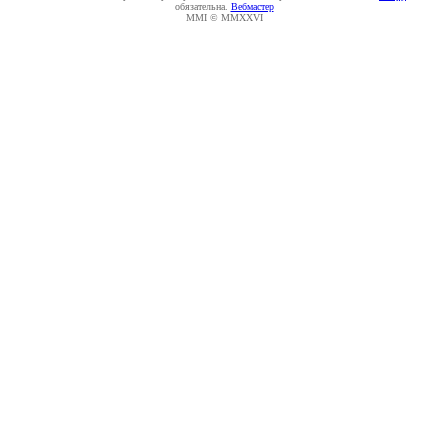
обязательна.
Вебмастер
MMI © MMXXVI