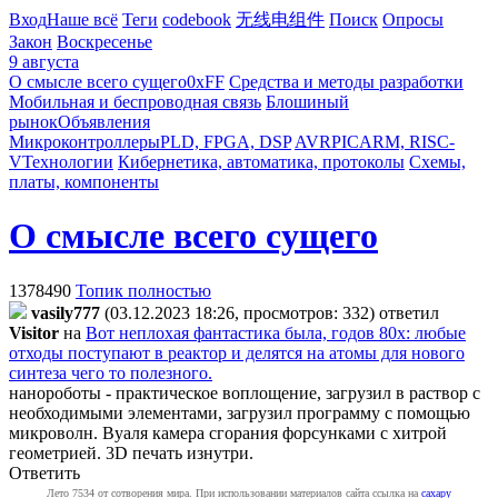
Вход
Наше всё
Теги
codebook
无线电组件
Поиск
Опросы
Закон
Воскресенье
9 августа
О смысле всего сущего
0xFF
Средства и методы разработки
Мобильная и беспроводная связь
Блошиный
рынок
Объявления
Микроконтроллеры
PLD, FPGA, DSP
AVR
PIC
ARM, RISC-
V
Технологии
Кибернетика, автоматика, протоколы
Схемы,
платы, компоненты
О смысле всего сущего
1378490
Топик полностью
vasily777
(03.12.2023 18:26, просмотров: 332)
ответил
Visitor
на
Вот неплохая фантастика была, годов 80х: любые
отходы поступают в реактор и делятся на атомы для нового
синтеза чего то полезного.
нанороботы - практическое воплощение, загрузил в раствор с
необходимыми элементами, загрузил программу с помощью
микроволн. Вуаля камера сгорания форсунками с хитрой
геометрией. 3D печать изнутри.
Ответить
Лето 7534 от сотворения мира. При использовании материалов сайта ссылка на
caxapу