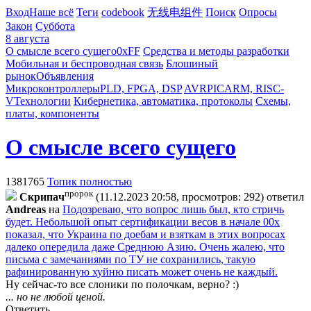
Вход
Наше всё
Теги
codebook
无线电组件
Поиск
Опросы
Закон
Суббота
8 августа
О смысле всего сущего
0xFF
Средства и методы разработки
Мобильная и беспроводная связь
Блошиный
рынок
Объявления
Микроконтроллеры
PLD, FPGA, DSP
AVR
PIC
ARM, RISC-
V
Технологии
Кибернетика, автоматика, протоколы
Схемы,
платы, компоненты
О смысле всего сущего
1381765
Топик полностью
пророк
Cкpипaч
(11.12.2023 20:58, просмотров: 292)
ответил
Andreas
на
Подозреваю, что вопрос лишь был, кто стричь
будет. Небольшой опыт сертификации весов в начале 00х
показал, что Украина по доебам и взяткам в этих вопросах
далеко опередила даже Среднюю Азию. Очень жалею, что
письма с замечаниями по ТУ не сохранились, такую
рафинированную хуйню писать может очень не каждый.
Ну сейчас-то все слоники по полочкам, верно? :)
... но не любой ценой.
Ответить