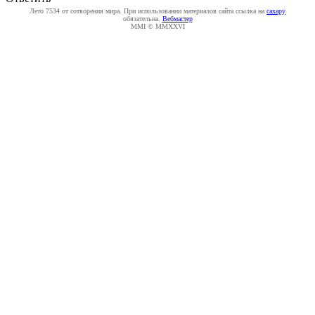
Лето 7534 от сотворения мира. При использовании материалов сайта ссылка на
caxapу
обязательна.
Вебмастер
MMI © MMXXVI