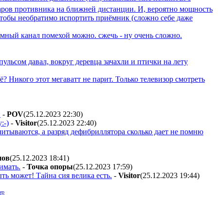
даров противника на ближней дистанции. И, вероятно мощность
чтобы необратимо испортить приёмник (сложно себе даже
емный канал помехой можно. сжечь - ну очень сложно.
пульсом давал, вокруг деревца зачахли и птички на лету
? Никого этот мегаватт не парит. Только телевизор смотреть
.
-
POV
(25.12.2023 22:30
)
:-)
-
Visitor
(25.12.2023 22:40
)
читываются, а разряд дефибриллятора сколько дает не помню
нoв
(25.12.2023 18:41
)
имать.
-
Toчкa oпopы
(25.12.2023 17:59
)
ыть может! Тайна сия велика есть.
-
Visitor
(25.12.2023 19:44
)
ер