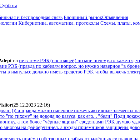
Суббота
ильная и беспроводная связь
Блошиный рынок
Объявления
нологии
Кибернетика, автоматика, протоколы
Схемы, платы, ко
Adept
на
не в теме РЭБ (настоящей) но мне почему-то кажется, ч
вие РЭБ (правда по кабелям вопрос, но нужно наверное "в броне
ты в импульсе должно иметь средство РЭБ. чтобы выжечь элект
isitor
(25.12.2023 22:16
)
подумал :))) и правда можно наверное пожечь активные элементы 
-то "по тихому" не доводя до казуса, как его... "бели" Поди дока
вионику, а тем более "чёрные ящики" средствами РЭБ, думаю уда
о многом на файберчэннел. а входы приемников защищены довол
бходимость приёма собственных слабых отражённых сигналов на 