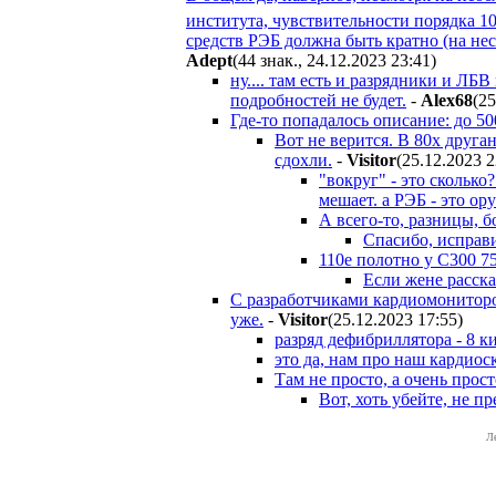
института, чувствительности порядка 1
средств РЭБ должна быть кратно (на не
Adept
(44 знак., 24.12.2023 23:41
)
ну.... там есть и разрядники и Л
подробностей не будет.
-
Alex68
(25
Где-то попадалось описание: до 5
Вот не верится. В 80х друга
сдохли.
-
Visitor
(25.12.2023 2
"вокруг" - это скольк
мешает. а РЭБ - это о
А всего-то, разницы, бо
Спасибо, исправи
110е полотно у С300 7
Если жене расска
С разработчиками кардиомониторов
уже.
-
Visitor
(25.12.2023 17:55
)
разряд дефибриллятора - 8 к
это да, нам про наш кардиос
Там не просто, а очень прост
Вот, хоть убейте, не п
Л