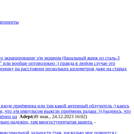
мпоненты
то экранирование э/м экраном (банальный ящик из сталь-3
" или вообще оптоволокно :) правда в любом случае это
ронику на расстоянии нескольких километров даже на старых
на входе приёмника или там какой антенный облучатель :) каюсь
жи, что э/м импульсом выжгли приёмник радара :)) (надеюсь, что
лённо на
Adept
(49 знак., 24.12.2023 16:02
)
ьно надежно, там многоступенчатая защита.
-
максимальной дальности (там, насколько мне помнится с