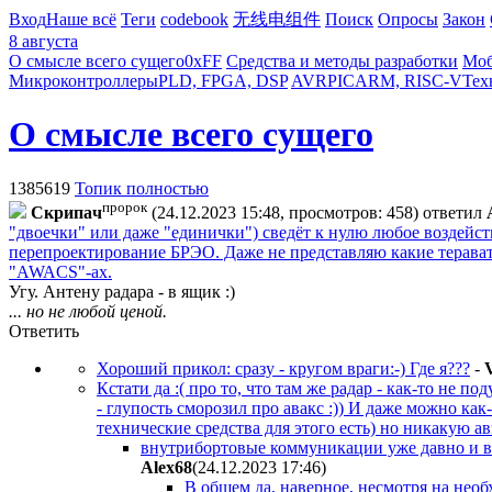
Вход
Наше всё
Теги
codebook
无线电组件
Поиск
Опросы
Закон
8 августа
О смысле всего сущего
0xFF
Средства и методы разработки
Моб
Микроконтроллеры
PLD, FPGA, DSP
AVR
PIC
ARM, RISC-V
Тех
О смысле всего сущего
1385619
Топик полностью
пророк
Cкpипaч
(24.12.2023 15:48, просмотров: 458)
ответил
"двоечки" или даже "единички") сведёт к нулю любое воздейст
перепроектирование БРЭО. Даже не представляю какие терават
"AWACS"-ах.
Угу. Антену радара - в ящик :)
... но не любой ценой.
Ответить
Хороший прикол: сразу - кругом враги:-) Где я???
-
V
Кстати да :( про то, что там же радар - как-то не 
- глупость сморозил про авакс :)) И даже можно как
технические средства для этого есть) но никакую а
внутрибортовые коммуникации уже давно и в
Alex68
(24.12.2023 17:46
)
В общем да, наверное, несмотря на нео