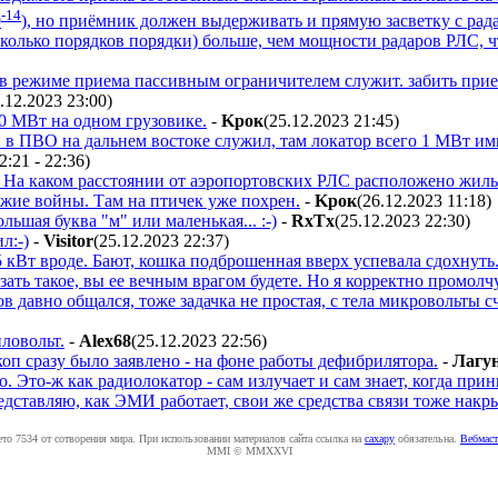
-14
0
), но приёмник должен выдерживать и прямую засветку с ра
сколько порядков порядки) больше, чем мощности радаров РЛС, 
БВ в режиме приема пассивным ограничителем служит. забить при
.12.2023 23:00
)
00 МВт на одном грузовике.
-
Kpoк
(25.12.2023 21:45
)
н в ПВО на дальнем востоке служил, там локатор всего 1 МВт им
2:21 - 22:36
)
о? На каком расстоянии от аэропортовских РЛС расположено жильё
ружие войны. Там на птичек уже похрен.
-
Kpoк
(26.12.2023 11:18
)
льшая буква "м" или маленькая... :-)
-
RxTx
(25.12.2023 22:30
)
л:-)
-
Visitor
(25.12.2023 22:37
)
5 кВт вроде. Бают, кошка подброшенная вверх успевала сдохнуть
зать такое, вы ее вечным врагом будете. Но я корректно промолчу
 давно общался, тоже задачка не простая, с тела микровольты с
иловольт.
-
Alex68
(25.12.2023 22:56
)
коп сразу было заявлено - на фоне работы дефибрилятора.
-
Лaгy
о. Это-ж как радиолокатор - сам излучает и сам знает, когда прин
редставляю, как ЭМИ работает, свои же средства связи тоже накр
ето 7534 от сотворения мира. При использовании материалов сайта ссылка на
caxapу
обязательна.
Вебмаст
MMI © MMXXVI