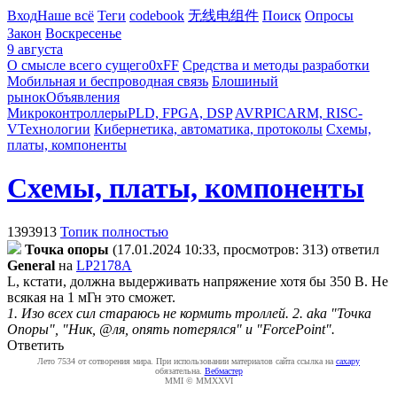
Вход
Наше всё
Теги
codebook
无线电组件
Поиск
Опросы
Закон
Воскресенье
9 августа
О смысле всего сущего
0xFF
Средства и методы разработки
Мобильная и беспроводная связь
Блошиный
рынок
Объявления
Микроконтроллеры
PLD, FPGA, DSP
AVR
PIC
ARM, RISC-
V
Технологии
Кибернетика, автоматика, протоколы
Схемы,
платы, компоненты
Схемы, платы, компоненты
1393913
Топик полностью
Toчкa oпopы
(17.01.2024 10:33, просмотров: 313)
ответил
General
на
LP2178A
L, кстати, должна выдерживать напряжение хотя бы 350 В. Не
всякая на 1 мГн это сможет.
1. Изо всех сил стараюсь не кормить троллей. 2. aka "Точка
Опоры", "Ник, @ля, опять потерялся" и "ForcePoint".
Ответить
Лето 7534 от сотворения мира. При использовании материалов сайта ссылка на
caxapу
обязательна.
Вебмастер
MMI © MMXXVI