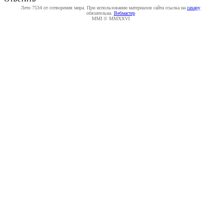
Лето 7534 от сотворения мира. При использовании материалов сайта ссылка на
caxapу
обязательна.
Вебмастер
MMI © MMXXVI