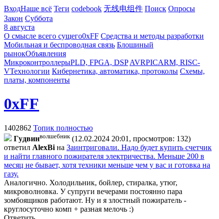
Вход
Наше всё
Теги
codebook
无线电组件
Поиск
Опросы
Закон
Суббота
8 августа
О смысле всего сущего
0xFF
Средства и методы разработки
Мобильная и беспроводная связь
Блошиный
рынок
Объявления
Микроконтроллеры
PLD, FPGA, DSP
AVR
PIC
ARM, RISC-
V
Технологии
Кибернетика, автоматика, протоколы
Схемы,
платы, компоненты
0xFF
1402862
Топик полностью
волшебник
Гyдвин
(12.02.2024 20:01, просмотров: 132)
ответил
AlexBi
на
Заинтриговали. Надо будет купить счетчик
и найти главного пожирателя электричества. Меньше 200 в
месяц не бывает, хотя техники меньше чем у вас и готовка на
газу.
Аналогично. Холодильник, бойлер, стиралка, утюг,
микроволновка. У супруги вечерами постоянно пара
зомбоящиков работают. Ну и я злостный пожиратель -
круглосуточно комп + разная мелочь :)
Ответить