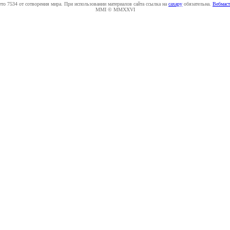
ето 7534 от сотворения мира. При использовании материалов сайта ссылка на
caxapу
обязательна.
Вебмаст
MMI © MMXXVI