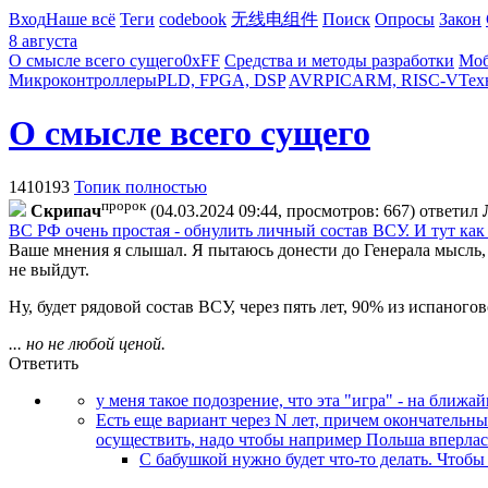
Вход
Наше всё
Теги
codebook
无线电组件
Поиск
Опросы
Закон
8 августа
О смысле всего сущего
0xFF
Средства и методы разработки
Моб
Микроконтроллеры
PLD, FPGA, DSP
AVR
PIC
ARM, RISC-V
Тех
О смысле всего сущего
1410193
Топик полностью
пророк
Cкpипaч
(04.03.2024 09:44, просмотров: 667)
ответил
ВС РФ очень простая - обнулить личный состав ВСУ. И тут ка
Ваше мнения я слышал. Я пытаюсь донести до Генерала мысль,
не выйдут.
Ну, будет рядовой состав ВСУ, через пять лет, 90% из испаного
... но не любой ценой.
Ответить
у меня такое подозрение, что эта "игра" - на ближ
Есть еще вариант через N лет, причем окончательн
осуществить, надо чтобы например Польша вперлас
С бабушкой нужно будет что-то делать. Чтобы