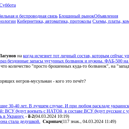
Суббота
ильная и беспроводная связь
Блошиный рынок
Объявления
нологии
Кибернетика, автоматика, протоколы
Схемы, платы, ко
Лaгyнoв
на
когда исчезнет тот личный состав, которым сейчас уп
к раз бездонные запасы чугунных болванок и нужны. ФАБ-500 на
 что количество "просто брошенных куда-то болванок", на "зап
ворящих негров-мусульман - кого это печёт?
айшие 30-40 лет. В лучшем случае. И при любом раскладе украинс
ый: ВСУ будут воевать с НАТОй, в составе ВСУ будут русские с
ь в Украину.
-
il-2
(04.03.2024 10:19
)
 она стала дедушкой.
Cкpипaч
(117 знак., 04.03.2024 11:49
)