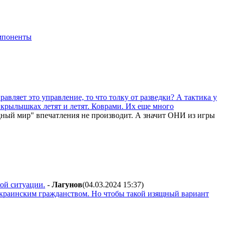
мпоненты
равляет это управление, то что толку от разведки? А тактика у
 крылышках летят и летят. Коврами. Их еще много
адный мир" впечатления не производит. А значит ОНИ из игры
кой ситуации.
-
Лaгyнoв
(04.03.2024 15:37
)
 украинским гражданством. Но чтобы такой изящный вариант