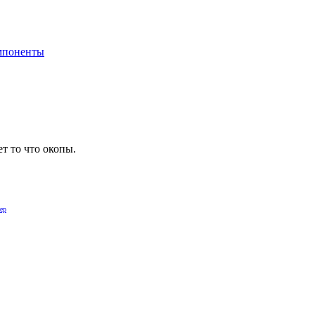
мпоненты
т то что окопы.
ер