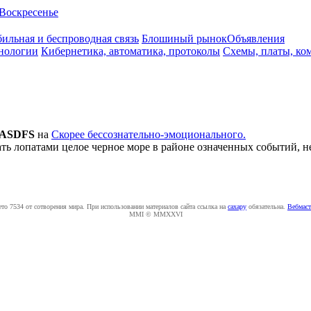
Воскресенье
ильная и беспроводная связь
Блошиный рынок
Объявления
нологии
Кибернетика, автоматика, протоколы
Схемы, платы, ко
ASDFS
на
Скорее бессознательно-эмоционального.
ть лопатами целое черное море в районе означенных событий, не
ето 7534 от сотворения мира. При использовании материалов сайта ссылка на
caxapу
обязательна.
Вебмаст
MMI © MMXXVI