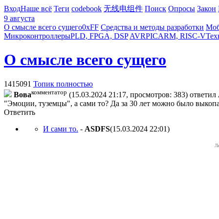
Вход
Наше всё
Теги
codebook
无线电组件
Поиск
Опросы
Закон
9 августа
О смысле всего сущего
0xFF
Средства и методы разработки
Моб
Микроконтроллеры
PLD, FPGA, DSP
AVR
PIC
ARM, RISC-V
Тех
О смысле всего сущего
1415091
Топик полностью
комментатор
Boвa
(15.03.2024 21:17, просмотров: 383)
ответил
"Эмоции, туземцы", а сами то? Да за 30 лет можно было выкопа
Ответить
И сами то.
-
ASDFS
(15.03.2024 22:01
)
Л