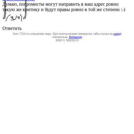
Думаю, погромисты могут направить в ваш адрес ровно
такую же критику и будут правы ровно в той же степени :-)
ส็็็็็็็็็็็็็็็็็็็็็็็็็༼ ຈل͜ຈ༽ส้้้้้้้้้้้้้้้้้้้้้้้
Ответить
Лето 7534 от сотворения мира. При использовании материалов сайта ссылка на
caxapу
обязательна.
Вебмастер
MMI © MMXXVI