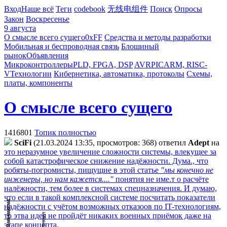
Вход
Наше всё
Теги
codebook
无线电组件
Поиск
Опросы
Закон
Воскресенье
9 августа
О смысле всего сущего
0xFF
Средства и методы разработки
Мобильная и беспроводная связь
Блошиный
рынок
Объявления
Микроконтроллеры
PLD, FPGA, DSP
AVR
PIC
ARM, RISC-
V
Технологии
Кибернетика, автоматика, протоколы
Схемы,
платы, компоненты
О смысле всего сущего
1416801
Топик полностью
SciFi
(21.03.2024 13:35, просмотров: 368)
ответил
Adept
на
это неразумное увеличение сложности системы, влекущее за
собой катастрофическое снижение надёжности. Дума., что
робяты-погромисты, пищущие в этой статье
"мы конечно не
инженеры, но нам кажется...."
понятия не име.т о расчёте
налёжности, тем более в системах спецназначения. И думаю,
что если в такой комплексной системе посчитать показатели
надёжности с учётом возможных отказоов по IT-технологиям,
то этва идея не пройдёт никаких военных приёмок даже на
этапе концепта.