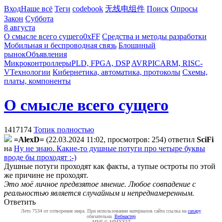
Вход
Наше всё
Теги
codebook
无线电组件
Поиск
Опросы
Закон
Суббота
8 августа
О смысле всего сущего
0xFF
Средства и методы разработки
Мобильная и беспроводная связь
Блошиный
рынок
Объявления
Микроконтроллеры
PLD, FPGA, DSP
AVR
PIC
ARM, RISC-
V
Технологии
Кибернетика, автоматика, протоколы
Схемы,
платы, компоненты
О смысле всего сущего
1417174
Топик полностью
=AlexD=
(22.03.2024 11:02, просмотров: 254)
ответил
SciFi
на
Ну не знаю. Какие-то душные потуги про четыре буквы
вроде бы проходят :-)
Душные потуги проходят как факты, а тупые остроты по этой
же причине не проходят.
Это моё личное предвзятое мнение. Любое совпадение с
реальностью является случайным и непреднамеренным.
Ответить
Лето 7534 от сотворения мира. При использовании материалов сайта ссылка на
caxapу
обязательна.
Вебмастер
MMI © MMXXVI