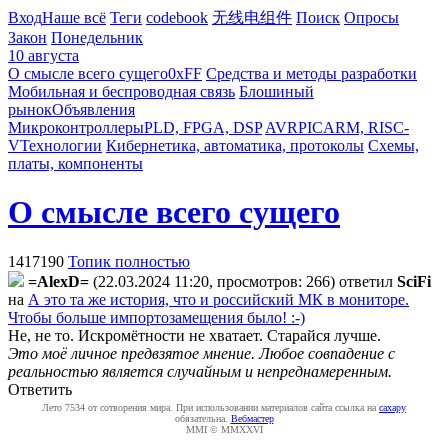
Вход
Наше всё
Теги
codebook
无线电组件
Поиск
Опросы
Закон
Понедельник
10 августа
О смысле всего сущего
0xFF
Средства и методы разработки
Мобильная и беспроводная связь
Блошиный
рынок
Объявления
Микроконтроллеры
PLD, FPGA, DSP
AVR
PIC
ARM, RISC-
V
Технологии
Кибернетика, автоматика, протоколы
Схемы,
платы, компоненты
О смысле всего сущего
1417190
Топик полностью
=AlexD=
(22.03.2024 11:20, просмотров: 266)
ответил
SciFi
на
А это та же история, что и российский МК в мониторе.
Чтобы больше импортозамещения было! :-)
Не, не то. Искромётности не хватает. Старайся лучше.
Это моё личное предвзятое мнение. Любое совпадение с
реальностью является случайным и непреднамеренным.
Ответить
Лето 7534 от сотворения мира. При использовании материалов сайта ссылка на
caxapу
обязательна.
Вебмастер
MMI © MMXXVI