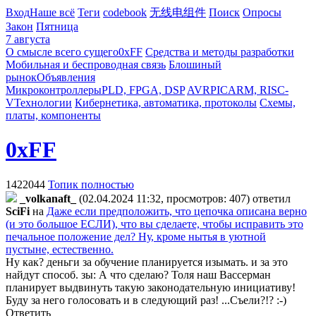
Вход
Наше всё
Теги
codebook
无线电组件
Поиск
Опросы
Закон
Пятница
7 августа
О смысле всего сущего
0xFF
Средства и методы разработки
Мобильная и беспроводная связь
Блошиный
рынок
Объявления
Микроконтроллеры
PLD, FPGA, DSP
AVR
PIC
ARM, RISC-
V
Технологии
Кибернетика, автоматика, протоколы
Схемы,
платы, компоненты
0xFF
1422044
Топик полностью
_volkanaft_
(02.04.2024 11:32, просмотров: 407)
ответил
SciFi
на
Даже если предположить, что цепочка описана верно
(и это большое ЕСЛИ), что вы сделаете, чтобы исправить это
печальное положение дел? Ну, кроме нытья в уютной
пустыне, естественно.
Ну как? деньги за обучение планируется изымать. и за это
найдут способ. зы: А что сделаю? Толя наш Вассерман
планирует выдвинуть такую законодательную инициативу!
Буду за него голосовать и в следующий раз! ...Съели?!? :-)
Ответить