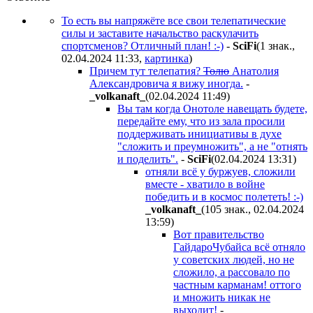
То есть вы напряжёте все свои телепатические
силы и заставите начальство раскулачить
спортсменов? Отличный план! :-)
-
SciFi
(1 знак.,
02.04.2024 11:33
,
картинка
)
Причем тут телепатия?
Толю
Анатолия
Александровича я вижу иногда.
-
_volkanaft_
(02.04.2024 11:49
)
Вы там когда Онотоле навещать будете,
передайте ему, что из зала просили
поддерживать инициативы в духе
"сложить и преумножить", а не "отнять
и поделить".
-
SciFi
(02.04.2024 13:31
)
отняли всё у буржуев, сложили
вместе - хватило в войне
победить и в космос полететь! :-)
_volkanaft_
(105 знак., 02.04.2024
13:59
)
Вот правительство
ГайдароЧубайса всё отняло
у советских людей, но не
сложило, а рассовало по
частным карманам! оттого
и множить никак не
выходит!
-