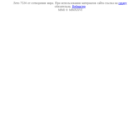
Лето 7534 от сотворения мира. При использовании материалов сайта ссылка на
caxapу
обязательна.
Вебмастер
MMI © MMXXVI