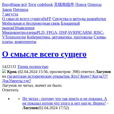
Вход
Наше всё
Теги
codebook
无线电组件
Поиск
Опросы
Закон
Пятница
7 августа
О смысле всего сущего
0xFF
Средства и методы разработки
Мобильная и беспроводная связь
Блошиный
рынок
Объявления
Микроконтроллеры
PLD, FPGA, DSP
AVR
PIC
ARM, RISC-
V
Технологии
Кибернетика, автоматика, протоколы
Схемы,
платы, компоненты
О смысле всего сущего
1422131
Топик полностью
Kpoк
(02.04.2024 15:56, просмотров: 398)
ответил
Лaгyнoв
на
гигантские исторические открытия. Кто? Кому? Когда???
ДокУменты где?
Лагунов не читал, значит не было.
Ответить
Не читал - потому что так никто и не показал. А
не показал потом что этого и нет нигде. Верно?
-
Лaгyнoв
(02.04.2024 17:52
)