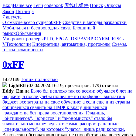
Вход
Наше всё
Теги
codebook
无线电组件
Поиск
Опросы
Закон
Пятница
7 августа
О смысле всего сущего
0xFF
Средства и методы разработки
Мобильная и беспроводная связь
Блошиный
рынок
Объявления
Микроконтроллеры
PLD, FPGA, DSP
AVR
PIC
ARM, RISC-
V
Технологии
Кибернетика, автоматика, протоколы
Схемы,
платы, компоненты
0xFF
1422149
Топик полностью
LightElf
(02.04.2024 16:19, просмотров: 179)
ответил
Eddy_Em
на
Было бы неплохо так со всеми: обучался 6 лет на
бюджете, а после учебы пошел не по профилю - выплати в
бюджет все затраты на свое обучение; а если еще и из страны
собираешься свалить на ПМЖ к врагу, лишаешься
гражданства без права восстановления. Глядишь,
"ойтишнегов", "юристов" и "экономистов" стало бы
значительно меньше: ведь это самые распространенные
"специальности", на которых "учатся" лишь ради корочки.
А вот если обсерватория никак не способствовала росту удоев