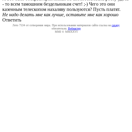
- то всем тамошним бездельникам счет! ;-) Чего это они
казенным телескопом нахаляву пользуются? Пусть платят.
Не надо делать мне как лучше, оставьте мне как хорошо
Ответить
Лето 7534 от сотворения мира. При использовании материалов сайта ссылка на
caxapу
обязательна.
Вебмастер
MMI © MMXXVI