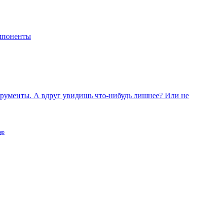
мпоненты
трументы. А вдруг увидишь что-нибудь лишнее? Или не
ер