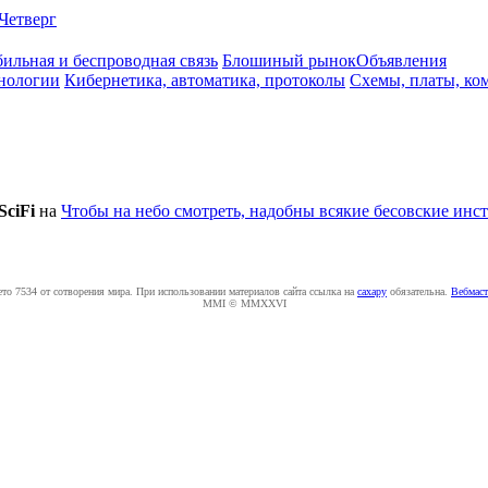
Четверг
ильная и беспроводная связь
Блошиный рынок
Объявления
нологии
Кибернетика, автоматика, протоколы
Схемы, платы, ко
SciFi
на
Чтобы на небо смотреть, надобны всякие бесовские инс
ето 7534 от сотворения мира. При использовании материалов сайта ссылка на
caxapу
обязательна.
Вебмаст
MMI © MMXXVI