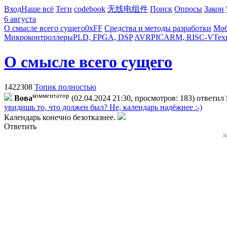
Вход
Наше всё
Теги
codebook
无线电组件
Поиск
Опросы
Закон
6 августа
О смысле всего сущего
0xFF
Средства и методы разработки
Моб
Микроконтроллеры
PLD, FPGA, DSP
AVR
PIC
ARM, RISC-V
Тех
О смысле всего сущего
1422308
Топик полностью
комментатор
Boвa
(02.04.2024 21:30, просмотров: 183)
ответил
увидишь то, что должен был? Не, календарь надёжнее :-)
Календарь конечно безотказнее.
Ответить
Л