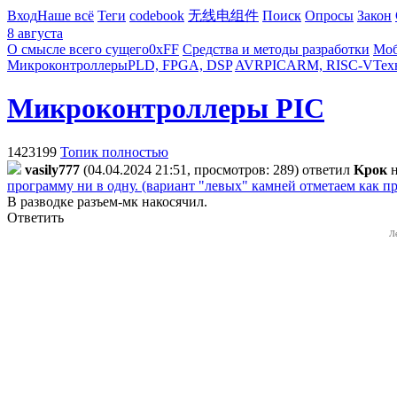
Вход
Наше всё
Теги
codebook
无线电组件
Поиск
Опросы
Закон
8 августа
О смысле всего сущего
0xFF
Средства и методы разработки
Моб
Микроконтроллеры
PLD, FPGA, DSP
AVR
PIC
ARM, RISC-V
Тех
Микроконтроллеры PIC
1423199
Топик полностью
vasily777
(04.04.2024 21:51, просмотров: 289)
ответил
Kpoк
программу ни в одну. (вариант "левых" камней отметаем как 
В разводке разъем-мк накосячил.
Ответить
Л