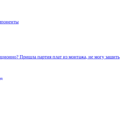
мпоненты
ционно? Пришла партия плат из монтажа, не могу зашить
ер