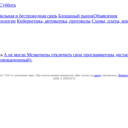
Суббота
ильная и беспроводная связь
Блошиный рынок
Объявления
нологии
Кибернетика, автоматика, протоколы
Схемы, платы, ко
на
А не могли Мелкочипы отключить свои программаторы дистан
провокационный).
ето 7534 от сотворения мира. При использовании материалов сайта ссылка на
caxapу
обязательна.
Вебмаст
MMI © MMXXVI