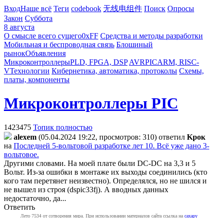
Вход
Наше всё
Теги
codebook
无线电组件
Поиск
Опросы
Закон
Суббота
8 августа
О смысле всего сущего
0xFF
Средства и методы разработки
Мобильная и беспроводная связь
Блошиный
рынок
Объявления
Микроконтроллеры
PLD, FPGA, DSP
AVR
PIC
ARM, RISC-
V
Технологии
Кибернетика, автоматика, протоколы
Схемы,
платы, компоненты
Микроконтроллеры PIC
1423475
Топик полностью
alexem
(05.04.2024 19:22, просмотров: 310)
ответил
Kpoк
на
Последней 5-вольтовой разработке лет 10. Всё уже дано 3-
вольтовое.
Другими словами. На моей плате были DC-DC на 3,3 и 5
Вольт. Из-за ошибки в монтаже их выходы соединились (кто
кого там перетянет неизвестно). Определялся, но не шился и
не вышел из строя (dspic33fj). А вводных данных
недостаточно, да...
Ответить
Лето 7534 от сотворения мира. При использовании материалов сайта ссылка на
caxapу