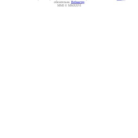
обязательна.
Вебмастер
MMI © MMXXVI