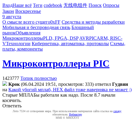
Вход
Наше всё
Теги
codebook
无线电组件
Поиск
Опросы
Закон
Воскресенье
9 августа
О смысле всего сущего
0xFF
Средства и методы разработки
Мобильная и беспроводная связь
Блошиный
рынок
Объявления
Микроконтроллеры
PLD, FPGA, DSP
AVR
PIC
ARM, RISC-
V
Технологии
Кибернетика, автоматика, протоколы
Схемы,
платы, компоненты
Микроконтроллеры PIC
1423777
Топик полностью
Kpoк
(06.04.2024 19:51, просмотров: 333)
ответил
Гyдвин
на
Какой убогий мплаб, HEX файл тоже наверняка не может ;)
Старые МПЛАБы работали как надо. После 8.7 начали
косячить.
Ответить
Лето 7534 от сотворения мира. При использовании материалов сайта ссылка на
caxapу
обязательна.
Вебмастер
MMI © MMXXVI