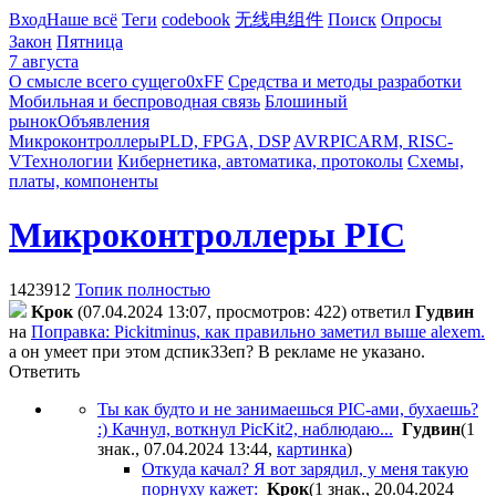
Вход
Наше всё
Теги
codebook
无线电组件
Поиск
Опросы
Закон
Пятница
7 августа
О смысле всего сущего
0xFF
Средства и методы разработки
Мобильная и беспроводная связь
Блошиный
рынок
Объявления
Микроконтроллеры
PLD, FPGA, DSP
AVR
PIC
ARM, RISC-
V
Технологии
Кибернетика, автоматика, протоколы
Схемы,
платы, компоненты
Микроконтроллеры PIC
1423912
Топик полностью
Kpoк
(07.04.2024 13:07, просмотров: 422)
ответил
Гyдвин
на
Поправка: Pickitminus, как правильно заметил выше alexem.
а он умеет при этом дспик33еп? В рекламе не указано.
Ответить
Ты как будто и не занимаешься PIC-ами, бухаешь?
:) Качнул, воткнул PicKit2, наблюдаю...
Гyдвин
(1
знак., 07.04.2024 13:44
,
картинка
)
Откуда качал? Я вот зарядил, у меня такую
порнуху кажет:
Kpoк
(1 знак., 20.04.2024