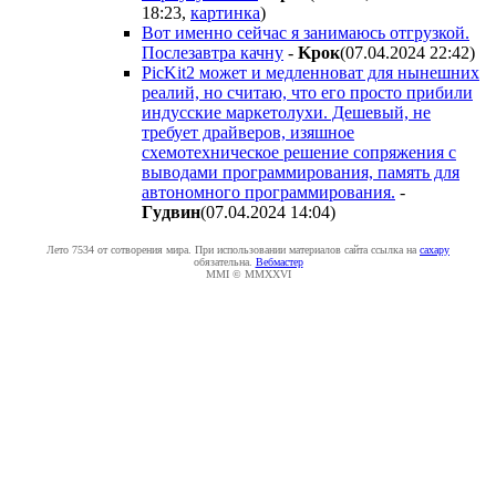
18:23
,
картинка
)
Вот именно сейчас я занимаюсь отгрузкой.
Послезавтра качну
-
Kpoк
(07.04.2024 22:42
)
PicKit2 может и медленноват для нынешних
реалий, но считаю, что его просто прибили
индусские маркетолухи. Дешевый, не
требует драйверов, изяшное
схемотехническое решение сопряжения с
выводами программирования, память для
автономного программирования.
-
Гyдвин
(07.04.2024 14:04
)
Лето 7534 от сотворения мира. При использовании материалов сайта ссылка на
caxapу
обязательна.
Вебмастер
MMI © MMXXVI