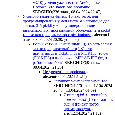
v3.10) у меня уже и есть в "амбарчике".
Похоже, что standalone оболочке
SERGHIO
(236 знак., 08.04.2024 22:47
)
У самого такая же фигня. Только тёток для
программирования у меня нету. Я использую две
связки: З-й pickit у меня универсален вне
зависимости от программной оболочки, 2-й pickit -
только как программатор с pickitminus.
-
alexem
(1
знак., 08.04.2024 20:39
,
youtube
)
Ролик чёткий. Жизненный! ;)) То есть если я
залью предлагаемый hex(ОS), что
прилагается в pickitminus в PICKIT3, то он
(PICKIT3) и в оболочке MPLAB IPE будет
работоспособен?
SERGHIO
(69 знак.,
08.04.2024 21:25
)
Не уверен! не пробовал.
-
alexem
(08.04.2024 21:27
)
Результат моих экспериментов:
SERGHIO
(1276 знак., 12.04.2024
20:48 - 13.04.2024 01:59
)
Товарищ jaka ...полюбасу
наш человек! ;)
Это эмоции,
будни придут потом,
примеров куча.
-
enc
(12.04.2024 21:12
)