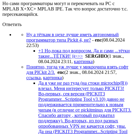
Но сами программаторы могут и перекочевать на PC с
MPLAB X+XC+ MPLAB IPE. Так что вопрос достаточно т.с.
пересекающийся.
Ответить
Ну а тёткам в цехе лучше иметь автономный
программатор типа Pickit 4, не?
-
enc
(08.04.2024
22:53
)
+1 Но,пока под вопросом. Да и сами ...тётки
такие...ТЁТКИ! ))>>>
SERGHIO
(1 знак.,
08.04.2024 23:11
,
картинка
)
Понятно, тогда уж лучше у микрочипа взять софт
для PICkit 2/3.
enc
(2 знак., 08.04.2024 21:57
,
ссылка
,
картинка
)
Да я уже не раз туда (на стоки microchip(R))
влезал. Меня интересует только PICKIT3!
Во-первых, сея версия (PICKIT3
Programmer...Scripting Tool v3.10) давно не
поддерживается применительно к новым
чипам (в отличие от pickitminus для PICKIT3.
Спасибо автору , который подхватил
поддержку). Во-вторых, из под разных
опробованных VPN не качается софт, увы.
Да она (PICKIT3 Programmer...Scripting Tool