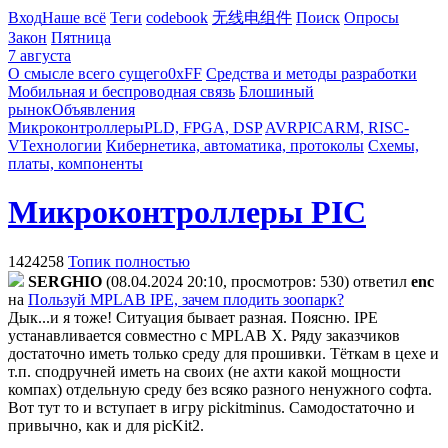
Вход
Наше всё
Теги
codebook
无线电组件
Поиск
Опросы
Закон
Пятница
7 августа
О смысле всего сущего
0xFF
Средства и методы разработки
Мобильная и беспроводная связь
Блошиный
рынок
Объявления
Микроконтроллеры
PLD, FPGA, DSP
AVR
PIC
ARM, RISC-
V
Технологии
Кибернетика, автоматика, протоколы
Схемы,
платы, компоненты
Микроконтроллеры PIC
1424258
Топик полностью
SERGHIO
(08.04.2024 20:10, просмотров: 530)
ответил
enc
на
Пользуй MPLAB IPE, зачем плодить зоопарк?
Дык...и я тоже! Ситуация бывает разная. Поясню. IPE
устанавливается совместно с MPLAB X. Ряду заказчиков
достаточно иметь только среду для прошивки. Тёткам в цехе и
т.п. сподручней иметь на своих (не ахти какой мощности
компах) отдельную среду без всяко разного ненужного софта.
Вот тут то и вступает в игру pickitminus. Самодостаточно и
привычно, как и для picKit2.