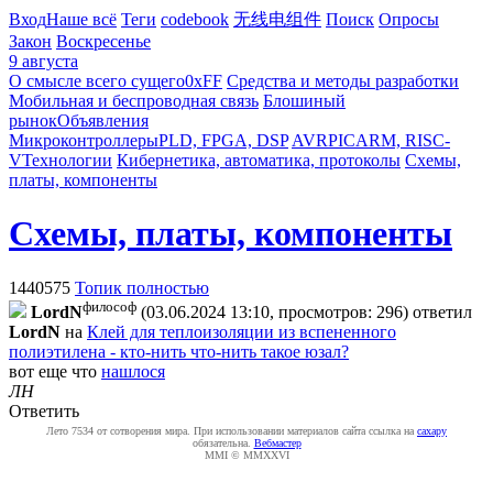
Вход
Наше всё
Теги
codebook
无线电组件
Поиск
Опросы
Закон
Воскресенье
9 августа
О смысле всего сущего
0xFF
Средства и методы разработки
Мобильная и беспроводная связь
Блошиный
рынок
Объявления
Микроконтроллеры
PLD, FPGA, DSP
AVR
PIC
ARM, RISC-
V
Технологии
Кибернетика, автоматика, протоколы
Схемы,
платы, компоненты
Схемы, платы, компоненты
1440575
Топик полностью
философ
LordN
(03.06.2024 13:10, просмотров: 296)
ответил
LordN
на
Клей для теплоизоляции из вспененного
полиэтилена - кто-нить что-нить такое юзал?
вот еще что
нашлося
ЛН
Ответить
Лето 7534 от сотворения мира. При использовании материалов сайта ссылка на
caxapу
обязательна.
Вебмастер
MMI © MMXXVI