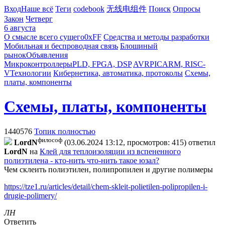
Вход
Наше всё
Теги
codebook
无线电组件
Поиск
Опросы
Закон
Четверг
6 августа
О смысле всего сущего
0xFF
Средства и методы разработки
Мобильная и беспроводная связь
Блошиный
рынок
Объявления
Микроконтроллеры
PLD, FPGA, DSP
AVR
PIC
ARM, RISC-
V
Технологии
Кибернетика, автоматика, протоколы
Схемы,
платы, компоненты
Схемы, платы, компоненты
1440576
Топик полностью
философ
LordN
(03.06.2024 13:12, просмотров: 415)
ответил
LordN
на
Клей для теплоизоляции из вспененного
полиэтилена - кто-нить что-нить такое юзал?
Чем склеить полиэтилен, полипропилен и другие полимеры
https://tze1.ru/articles/detail/chem-skleit-polietilen-polipropilen-i-
drugie-polimery/
ЛН
Ответить