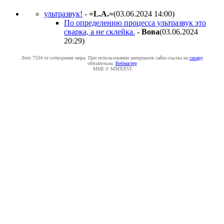
ультразвук!
-
=L.A.=
(03.06.2024 14:00
)
По определению процесса ультразвук это
сварка, а не склейка.
-
Boвa
(03.06.2024
20:29
)
Лето 7534 от сотворения мира. При использовании материалов сайта ссылка на
caxapу
обязательна.
Вебмастер
MMI © MMXXVI