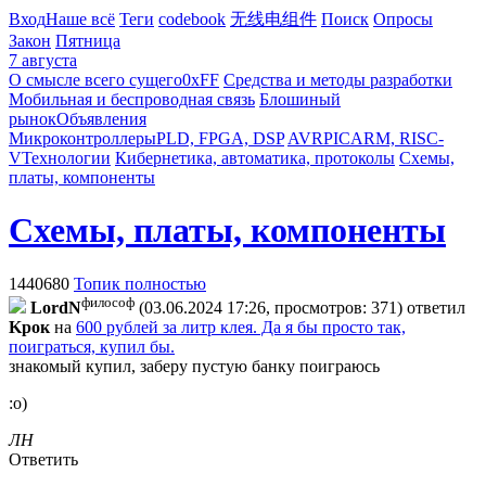
Вход
Наше всё
Теги
codebook
无线电组件
Поиск
Опросы
Закон
Пятница
7 августа
О смысле всего сущего
0xFF
Средства и методы разработки
Мобильная и беспроводная связь
Блошиный
рынок
Объявления
Микроконтроллеры
PLD, FPGA, DSP
AVR
PIC
ARM, RISC-
V
Технологии
Кибернетика, автоматика, протоколы
Схемы,
платы, компоненты
Схемы, платы, компоненты
1440680
Топик полностью
философ
LordN
(03.06.2024 17:26, просмотров: 371)
ответил
Kpoк
на
600 рублей за литр клея. Да я бы просто так,
поиграться, купил бы.
знакомый купил, заберу пустую банку поиграюсь
:о)
ЛН
Ответить