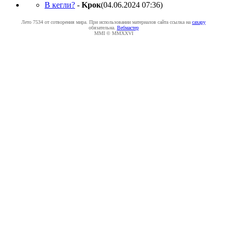
В кегли?
-
Kpoк
(04.06.2024 07:36
)
Лето 7534 от сотворения мира. При использовании материалов сайта ссылка на
caxapу
обязательна.
Вебмастер
MMI © MMXXVI