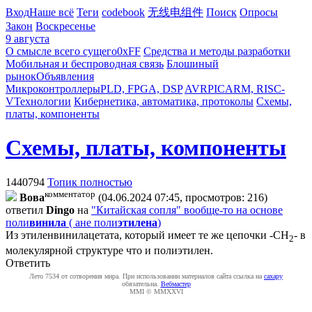
Вход
Наше всё
Теги
codebook
无线电组件
Поиск
Опросы
Закон
Воскресенье
9 августа
О смысле всего сущего
0xFF
Средства и методы разработки
Мобильная и беспроводная связь
Блошиный
рынок
Объявления
Микроконтроллеры
PLD, FPGA, DSP
AVR
PIC
ARM, RISC-
V
Технологии
Кибернетика, автоматика, протоколы
Схемы,
платы, компоненты
Схемы, платы, компоненты
1440794
Топик полностью
комментатор
Boвa
(04.06.2024 07:45, просмотров: 216)
ответил
Dingo
на
"Китайская сопля" вообще-то на основе
поли
винила
( ане поли
этилена
)
Из этиленвинилацетата, который имеет те же цепочки -CH
- в
2
молекулярной структуре что и полиэтилен.
Ответить
Лето 7534 от сотворения мира. При использовании материалов сайта ссылка на
caxapу
обязательна.
Вебмастер
MMI © MMXXVI