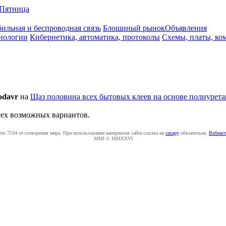
Пятница
ильная и беспроводная связь
Блошиный рынок
Объявления
нологии
Кибернетика, автоматика, протоколы
Схемы, платы, ко
odavr
на
Щаз половина всех бытовых клеев на основе полиуретан
сех возможных вариантов.
ето 7534 от сотворения мира. При использовании материалов сайта ссылка на
caxapу
обязательна.
Вебмаст
MMI © MMXXVI