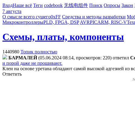
Вход
Наше всё
Теги
codebook
无线电组件
Поиск
Опросы
Закон
7 августа
О смысле всего сущего
0xFF
Средства и методы разработки
Моб
Микроконтроллеры
PLD, FPGA, DSP
AVR
PIC
ARM, RISC-V
Тех
Схемы, платы, компоненты
1440980
Топик полностью
БAPMAЛEЙ
(05.06.2024 08:14, просмотров: 220)
ответил
C
и порой даже не прошивают.
Клеи на основе уретана обладают самой высокой адгезией из в
Ответить
Л