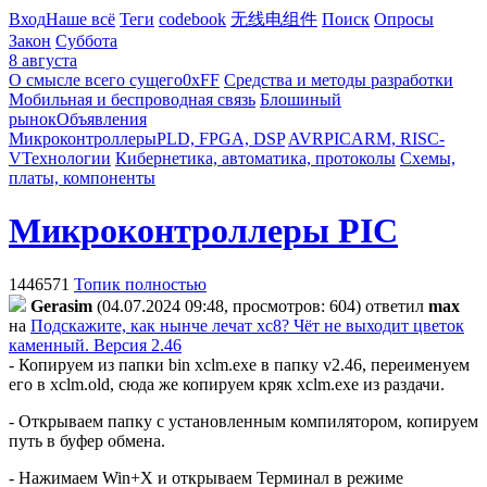
Вход
Наше всё
Теги
codebook
无线电组件
Поиск
Опросы
Закон
Суббота
8 августа
О смысле всего сущего
0xFF
Средства и методы разработки
Мобильная и беспроводная связь
Блошиный
рынок
Объявления
Микроконтроллеры
PLD, FPGA, DSP
AVR
PIC
ARM, RISC-
V
Технологии
Кибернетика, автоматика, протоколы
Схемы,
платы, компоненты
Микроконтроллеры PIC
1446571
Топик полностью
Gerasim
(04.07.2024 09:48, просмотров: 604)
ответил
max
на
Подскажите, как нынче лечат хс8? Чёт не выходит цветок
каменный. Версия 2.46
- Копируем из папки bin xclm.exe в папку v2.46, переименуем
его в xclm.old, сюда же копируем кряк xclm.exe из раздачи.
- Открываем папку с установленным компилятором, копируем
путь в буфер обмена.
- Нажимаем Win+X и открываем Терминал в режиме