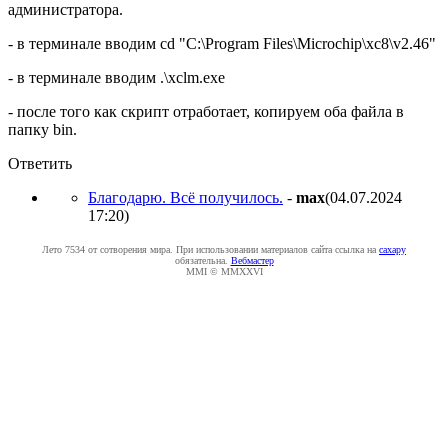
администратора.
- в терминале вводим cd "C:\Program Files\Microchip\xc8\v2.46"
- в терминале вводим .\xclm.exe
- после того как скрипт отработает, копируем оба файла в
папку bin.
Ответить
Благодарю. Всё получилось.
-
max
(04.07.2024
17:20
)
Лето 7534 от сотворения мира. При использовании материалов сайта ссылка на
caxapу
обязательна.
Вебмастер
MMI © MMXXVI