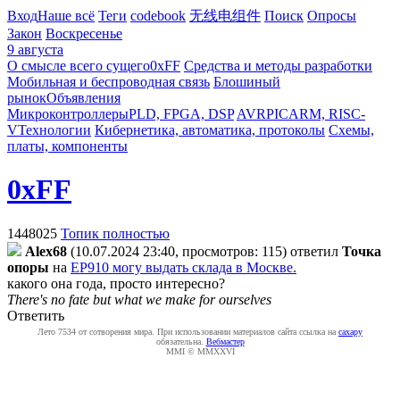
Вход
Наше всё
Теги
codebook
无线电组件
Поиск
Опросы
Закон
Воскресенье
9 августа
О смысле всего сущего
0xFF
Средства и методы разработки
Мобильная и беспроводная связь
Блошиный
рынок
Объявления
Микроконтроллеры
PLD, FPGA, DSP
AVR
PIC
ARM, RISC-
V
Технологии
Кибернетика, автоматика, протоколы
Схемы,
платы, компоненты
0xFF
1448025
Топик полностью
Alex68
(10.07.2024 23:40, просмотров: 115)
ответил
Toчкa
oпopы
на
EP910 могу выдать склада в Москве.
какого она года, просто интересно?
There's no fate but what we make for ourselves
Ответить
Лето 7534 от сотворения мира. При использовании материалов сайта ссылка на
caxapу
обязательна.
Вебмастер
MMI © MMXXVI