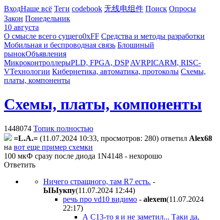
Вход
Наше всё
Теги
codebook
无线电组件
Поиск
Опросы
Закон
Понедельник
10 августа
О смысле всего сущего
0xFF
Средства и методы разработки
Мобильная и беспроводная связь
Блошиный
рынок
Объявления
Микроконтроллеры
PLD, FPGA, DSP
AVR
PIC
ARM, RISC-
V
Технологии
Кибернетика, автоматика, протоколы
Схемы,
платы, компоненты
Схемы, платы, компоненты
1448074
Топик полностью
=L.A.=
(11.07.2024 10:33, просмотров: 280)
ответил
Alex68
на
вот еще пример схемки
100 мкФ сразу после диода 1N4148 - нехорошо
Ответить
Ничего стращного, там R7 есть.
-
ЫЫyкпy
(11.07.2024 12:44
)
речь про vd10 видимо
-
alexem
(11.07.2024
22:17
)
А C13-то я и не заметил... Таки да,