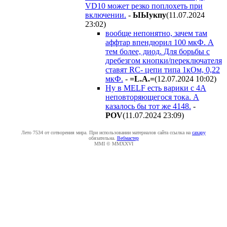
VD10 может резко поплохеть при
включении.
-
ЫЫyкпy
(11.07.2024
23:02
)
вообще непонятно, зачем там
аффтар впендюрил 100 мкФ. А
тем более, диод. Для борьбы с
дребезгом кнопки/переключателя
ставят RC- цепи типа 1кОм, 0,22
мкФ.
-
=L.A.=
(12.07.2024 10:02
)
Ну в MELF есть варики с 4А
неповторяющегося тока. А
казалось бы тот же 4148.
-
POV
(11.07.2024 23:09
)
Лето 7534 от сотворения мира. При использовании материалов сайта ссылка на
caxapу
обязательна.
Вебмастер
MMI © MMXXVI