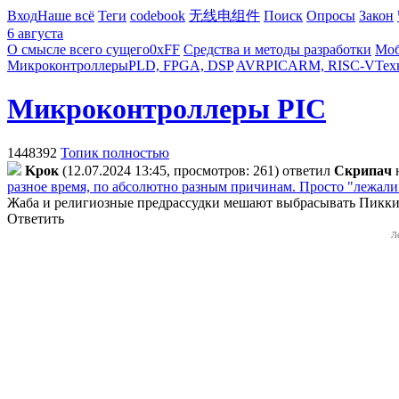
Вход
Наше всё
Теги
codebook
无线电组件
Поиск
Опросы
Закон
6 августа
О смысле всего сущего
0xFF
Средства и методы разработки
Моб
Микроконтроллеры
PLD, FPGA, DSP
AVR
PIC
ARM, RISC-V
Тех
Микроконтроллеры PIC
1448392
Топик полностью
Kpoк
(12.07.2024 13:45, просмотров: 261)
ответил
Cкpипaч
разное время, по абсолютно разным причинам. Просто "лежали"(
Жаба и религиозные предрассудки мешают выбрасывать Пикки
Ответить
Л