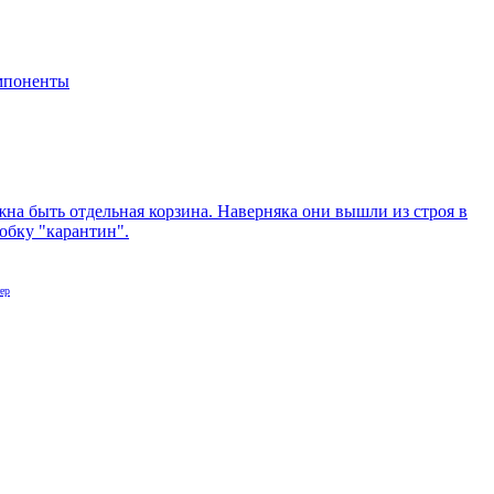
мпоненты
на быть отдельная корзина. Наверняка они вышли из строя в
робку "карантин".
ер