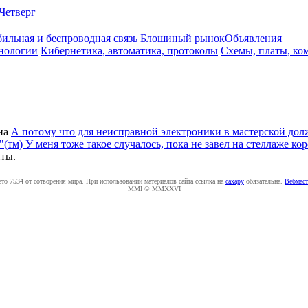
Четверг
ильная и беспроводная связь
Блошиный рынок
Объявления
нологии
Кибернетика, автоматика, протоколы
Схемы, платы, ко
на
А потому что для неисправной электроники в мастерской долж
тм) У меня тоже такое случалось, пока не завел на стеллаже ко
ты.
ето 7534 от сотворения мира. При использовании материалов сайта ссылка на
caxapу
обязательна.
Вебмаст
MMI © MMXXVI