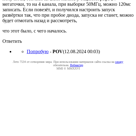
мегаточки, то на 4 канала, при выборке 50МГц, можно 120мс
записать. Если повезёт, и получился настроить запуск
развёртки так, что при пробое диода, запуска не станет, можно
будет отмотать назад и рассмотреть,
что этот было, с чего началось.
Ответить
Попробую
-
POV
(12.08.2024 00:03
)
Лето 7534 от сотворения мира. При использовании материалов сайта ссылка на
caxapу
обязательна.
Вебмастер
MMI © MMXXVI