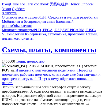
Вход
Наше всё
Теги
codebook
无线电组件
Поиск
Опросы
Закон
Суббота
8 августа
О смысле всего сущего
0xFF
Средства и методы разработки
Мобильная и беспроводная связь
Блошиный
рынок
Объявления
Микроконтроллеры
PLD, FPGA, DSP
AVR
PIC
ARM, RISC-
V
Технологии
Кибернетика, автоматика, протоколы
Схемы,
платы, компоненты
Схемы, платы, компоненты
1455600
Топик полностью
Nikolay_Po
(12.08.2024 00:01, просмотров: 331)
ответил
POV
на
И вновь я с импульсными поделками. Перестал
нормально работать полумост, хотя вроде уже был запущен и
проверен с нагрузкой. И тут к нему обратился вновь - не
пашет..
Запиши запоминающим осциллографов старт и работу
преобразователя. А если постараться - и момент выхода диода
из строя. Напряжение обратной связи, напряжение на выходе
ШИМ, напряжение на обмотке, питающей диод и, если
получится, ток ключа. Если память у осциллографа 24