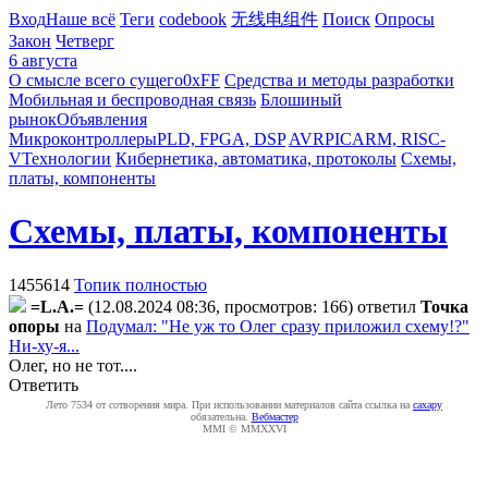
Вход
Наше всё
Теги
codebook
无线电组件
Поиск
Опросы
Закон
Четверг
6 августа
О смысле всего сущего
0xFF
Средства и методы разработки
Мобильная и беспроводная связь
Блошиный
рынок
Объявления
Микроконтроллеры
PLD, FPGA, DSP
AVR
PIC
ARM, RISC-
V
Технологии
Кибернетика, автоматика, протоколы
Схемы,
платы, компоненты
Схемы, платы, компоненты
1455614
Топик полностью
=L.A.=
(12.08.2024 08:36, просмотров: 166)
ответил
Toчкa
oпopы
на
Подумал: "Не уж то Олег сразу приложил схему!?"
Ни-ху-я...
Олег, но не тот....
Ответить
Лето 7534 от сотворения мира. При использовании материалов сайта ссылка на
caxapу
обязательна.
Вебмастер
MMI © MMXXVI