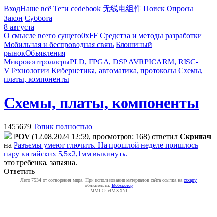
Вход
Наше всё
Теги
codebook
无线电组件
Поиск
Опросы
Закон
Суббота
8 августа
О смысле всего сущего
0xFF
Средства и методы разработки
Мобильная и беспроводная связь
Блошиный
рынок
Объявления
Микроконтроллеры
PLD, FPGA, DSP
AVR
PIC
ARM, RISC-
V
Технологии
Кибернетика, автоматика, протоколы
Схемы,
платы, компоненты
Схемы, платы, компоненты
1455679
Топик полностью
POV
(12.08.2024 12:59, просмотров: 168)
ответил
Cкpипaч
на
Разъемы умеют глючить. На прошлой неделе пришлось
пару китайских 5,5х2,1мм выкинуть.
это гребенка. запаяна.
Ответить
Лето 7534 от сотворения мира. При использовании материалов сайта ссылка на
caxapу
обязательна.
Вебмастер
MMI © MMXXVI